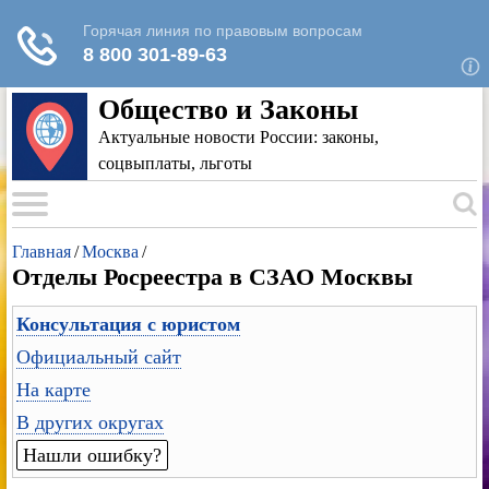
Для любых предложений по сайту: rk-
reestr@cp9.ru
Общество и Законы
Актуальные новости России: законы,
соцвыплаты, льготы
Главная
/
Москва
/
Отделы Росреестра в СЗАО Москвы
Консультация с юристом
Официальный сайт
На карте
В других округах
Нашли ошибку?