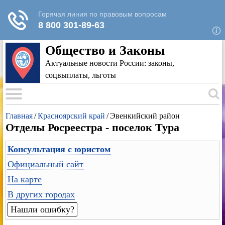
Для любых предложений по сайту: rk-
reestr@cp9.ru
Общество и Законы
Актуальные новости России: законы,
соцвыплаты, льготы
Главная
/
Красноярский край
/
Эвенкийский район
Отделы Росреестра - поселок Тура
Консультация с юристом
Официальный сайт
На карте
В других городах
Нашли ошибку?