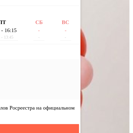
ПТ
СБ
ВС
 - 16:15
-
-
 - 13:45
-
-
лов Росреестра на официальном