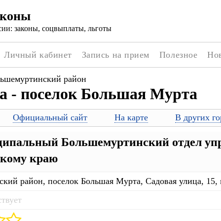
аконы
ии: законы, соцвыплаты, льготы
Личный кабинет
Запись на прием
Полезное
Но
ьшемуртинский район
а - поселок Большая Мурта
Официальный сайт
На карте
В других го
пальный Большемуртинский отдел упра
скому краю
кий район, поселок Большая Мурта, Садовая улица, 15, 
ствует