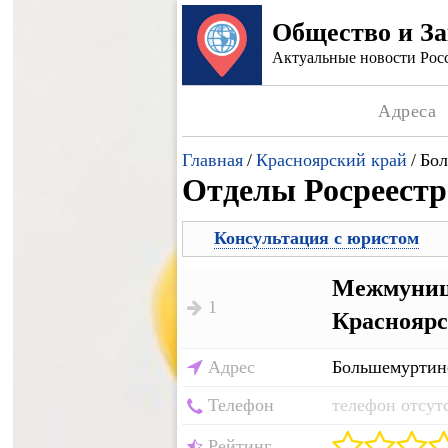
Общество и З
Актуальные новости Росс
Адреса
Главная
/
Красноярский край
/
Бол
Отделы Росреестр
Консультация с юристом
Межмуници
1
Краснояр
Адрес
Большемуртинс
Телефон
телефон отсут
Рейтинг