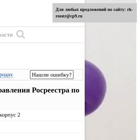
Для любых предложений по сайту: rk-
reestr@cp9.ru
вости
родах
Нашли ошибку?
вления Росреестра по
корпус 2