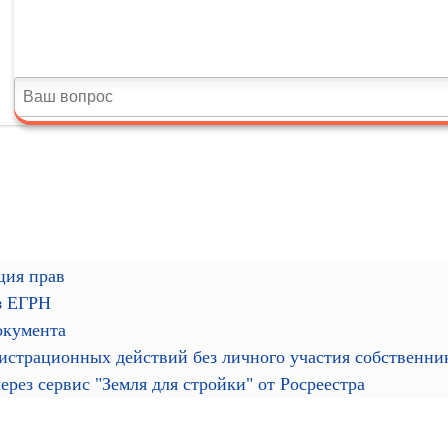
ция прав
з ЕГРН
окумента
гистрационных действий без личного участия собственн
рез сервис "Земля для стройки" от Росреестра