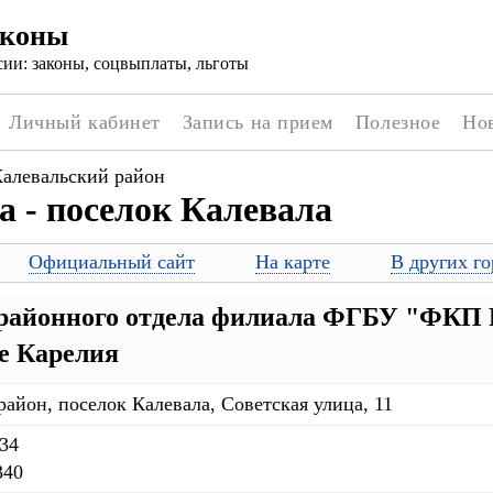
аконы
ии: законы, соцвыплаты, льготы
Личный кабинет
Запись на прием
Полезное
Но
алевальский район
а - поселок Калевала
Официальный сайт
На карте
В других го
айонного отдела филиала ФГБУ "ФКП Р
е Карелия
район, поселок Калевала, Советская улица, 11
-34
340