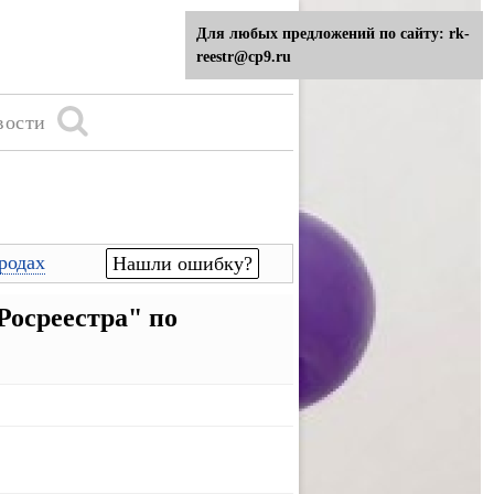
Для любых предложений по сайту: rk-
reestr@cp9.ru
вости
родах
Нашли ошибку?
осреестра" по