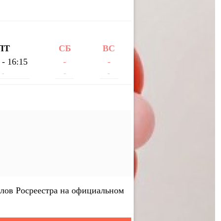
ПТ
СБ
ВС
 - 16:15
-
-
-
-
-
лов Росреестра на официальном