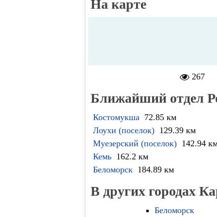
На карте
267
Ближайший отдел Р
Костомукша
72.85 км
Лоухи (поселок)
129.39 км
Муезерский (поселок)
142.94 к
Кемь
162.2 км
Беломорск
184.89 км
В других городах К
Беломорск