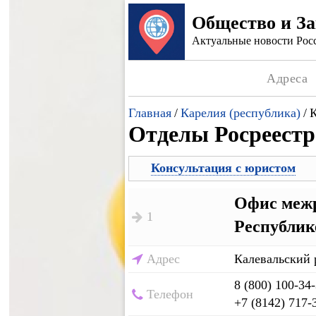
Общество и З
Актуальные новости Росс
Адреса
Главная
/
Карелия (республика)
/
К
Отделы Росреестр
Консультация с юристом
Офис межр
1
Республик
Адрес
Калевальский 
8 (800) 100-34
Телефон
+7 (8142) 717-