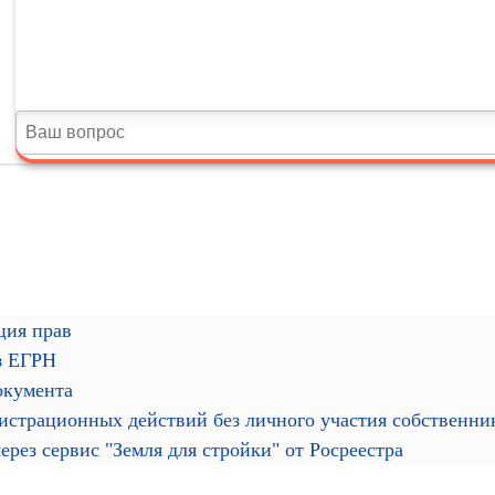
ция прав
з ЕГРН
окумента
гистрационных действий без личного участия собственн
рез сервис "Земля для стройки" от Росреестра