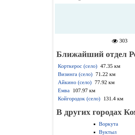
303
Ближайший отдел Р
Корткерос (село)
47.35 км
Визинга (село)
71.22 км
Айкино (село)
77.92 км
Емва
107.97 км
Койгородок (село)
131.4 км
В других городах К
Воркута
Вуктыл