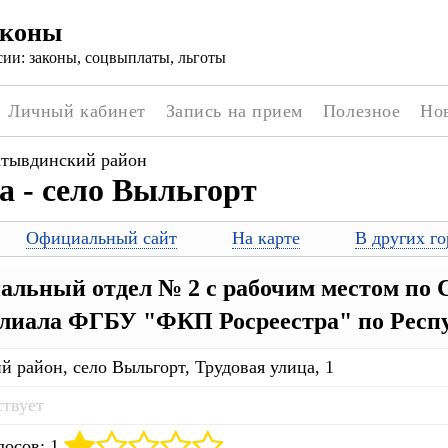
аконы
ии: законы, соцвыплаты, льготы
Личный кабинет
Запись на прием
Полезное
Но
тывдинский район
а - село Выльгорт
Официальный сайт
На карте
В других го
альный отдел № 2 с рабочим местом по
лиала ФГБУ "ФКП Росреестра" по Респ
 район, село Выльгорт, Трудовая улица, 1
ствует
лосов: 1