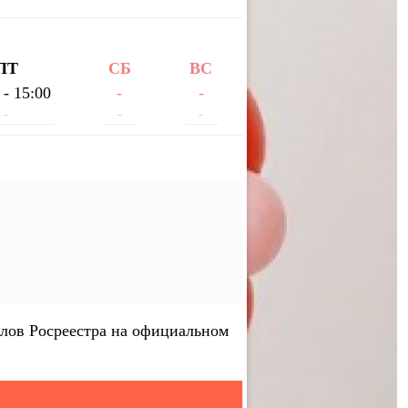
ПТ
СБ
ВС
 - 15:00
-
-
-
-
-
лов Росреестра на официальном