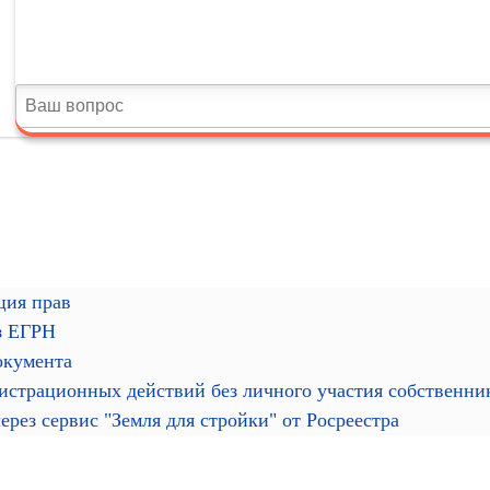
ция прав
з ЕГРН
окумента
гистрационных действий без личного участия собственн
рез сервис "Земля для стройки" от Росреестра