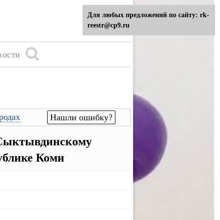
Для любых предложений по сайту: rk-
reestr@cp9.ru
вости
родах
Нашли ошибку?
 Сыктывдинскому
ублике Коми