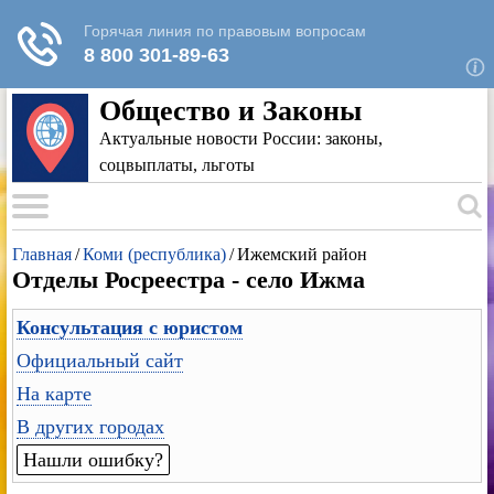
Для любых предложений по сайту: rk-
reestr@cp9.ru
Общество и Законы
Актуальные новости России: законы,
соцвыплаты, льготы
Главная
/
Коми (республика)
/
Ижемский район
Отделы Росреестра - село Ижма
Консультация с юристом
Официальный сайт
На карте
В других городах
Нашли ошибку?