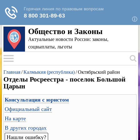
Для любых предложений по сайту: rk-
reestr@cp9.ru
Общество и Законы
Актуальные новости России: законы,
соцвыплаты, льготы
Главная
/
Калмыкия (республика)
/
Октябрьский район
Отделы Росреестра - поселок Большой
Царын
Консультация с юристом
Официальный сайт
На карте
В других городах
Нашли ошибку?