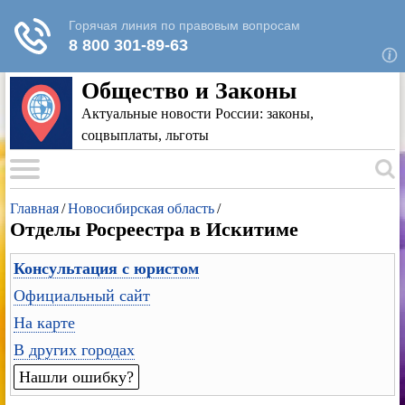
Для любых предложений по сайту: rk-
reestr@cp9.ru
Общество и Законы
Актуальные новости России: законы,
соцвыплаты, льготы
Главная
/
Новосибирская область
/
Отделы Росреестра в Искитиме
Консультация с юристом
Официальный сайт
На карте
В других городах
Нашли ошибку?