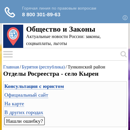
Для любых предложений по сайту: rk-
reestr@cp9.ru
Общество и Законы
Актуальные новости России: законы,
соцвыплаты, льготы
Главная
/
Бурятия (республика)
/
Тункинский район
Отделы Росреестра - село Кырен
Консультация с юристом
Официальный сайт
На карте
В других городах
Нашли ошибку?