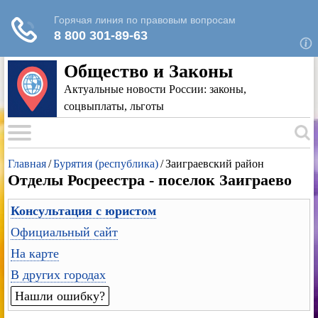
Для любых предложений по сайту: rk-
reestr@cp9.ru
Общество и Законы
Актуальные новости России: законы,
соцвыплаты, льготы
Главная
/
Бурятия (республика)
/
Заиграевский район
Отделы Росреестра - поселок Заиграево
Консультация с юристом
Официальный сайт
На карте
В других городах
Нашли ошибку?