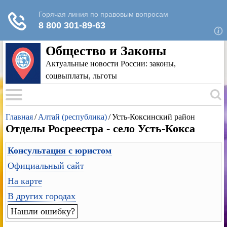
Для любых предложений по сайту: rk-
reestr@cp9.ru
Общество и Законы
Актуальные новости России: законы,
соцвыплаты, льготы
Главная
/
Алтай (республика)
/
Усть-Коксинский район
Отделы Росреестра - село Усть-Кокса
Консультация с юристом
Официальный сайт
На карте
В других городах
Нашли ошибку?